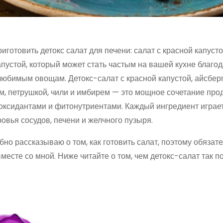
готовить детокс салат для печени: салат с красной капуст
апустой, который может стать частым на вашей кухне благо
любимым овощам. Детокс-салат с красной капустой, айсберг
м, петрушкой, чили и имбирем — это мощное сочетание прод
оксидантами и фитонутриентами. Каждый ингредиент играет
овья сосудов, печени и желчного пузыря.
но рассказываю о том, как готовить салат, поэтому обязат
вместе со мной. Ниже читайте о том, чем детокс-салат так п