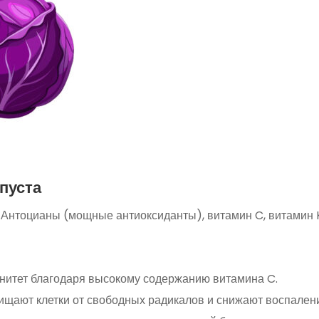
апуста
: Антоцианы (мощные антиоксиданты), витамин C, витамин 
нитет благодаря высокому содержанию витамина C.
щают клетки от свободных радикалов и снижают воспален