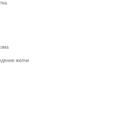
тка.
изма
едение желчи