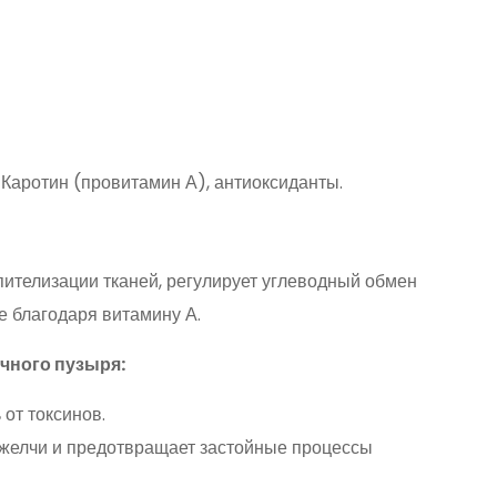
: Каротин (провитамин А), антиоксиданты.
пителизации тканей, регулирует углеводный обмен
е благодаря витамину А.
лчного пузыря:
от токсинов.
 желчи и предотвращает застойные процессы