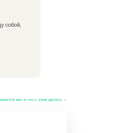
ду собой,
жается вес и что с этим делать
→