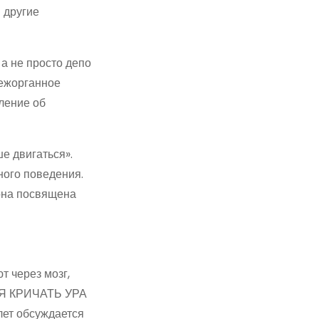
 другие
а не просто депо
межорганное
ление об
е двигаться».
ного поведения.
 она посвящена
 через мозг,
ТСЯ КРИЧАТЬ УРА
лет обсуждается