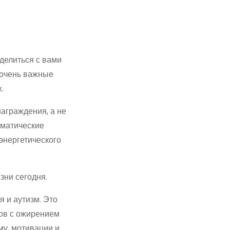
делиться с вами
 очень важные
.
аграждения, а не
ематические
энергетического
зни сегодня.
 и аутизм. Это
тов с ожирением
му, мотивации и