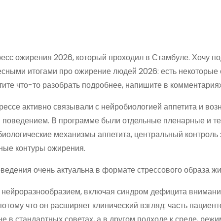
есс ожирения 2026, который проходил в Стамбуле. Хочу по
сными итогами про ожирение людей 2026: есть некоторые
тите что-то разобрать подробнее, напишите в комментариях
рессе активно связывали с нейробиологией аппетита и возн
 поведением. В программе были отдельные пленарные и т
биологические механизмы аппетита, центральный контроль 
ные контуры ожирения.
ведения очень актуальна в формате стрессового образа жи
 нейроразнообразием, включая синдром дефицита внимания
потому что он расширяет клинический взгляд: часть пациен
е в стандартных советах, а в другом подходе к среде, режи