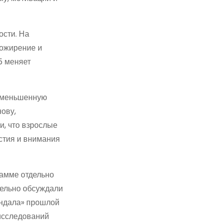
ости. На
 ожирение и
5 меняет
 уменьшенную
ову,
и, что взрослые
астия и внимания
рамме отдельно
тдельно обсуждали
андала» прошлой
 исследований