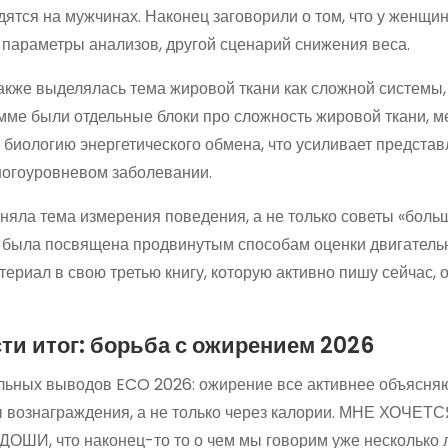
ятся на мужчинах. Наконец заговорили о том, что у женщин
е параметры анализов, другой сценарий снижения веса.
акже выделялась тема жировой ткани как сложной системы, 
амме были отдельные блоки про сложность жировой ткани, 
 биологию энергетического обмена, что усиливает представ
ногоуровневом заболевании.
няла тема измерения поведения, а не только советы «больш
 была посвящена продвинутым способам оценки двигатель
териал в свою третью книгу, которую активно пишу сейчас,
ти итог: борьба с ожирением 2026
льных выводов ECO 2026: ожирение все активнее объясняют
ы вознаграждения, а не только через калории. МНЕ ХОЧЕ
ШИ, что наконец-то то о чем мы говорим уже несколько 