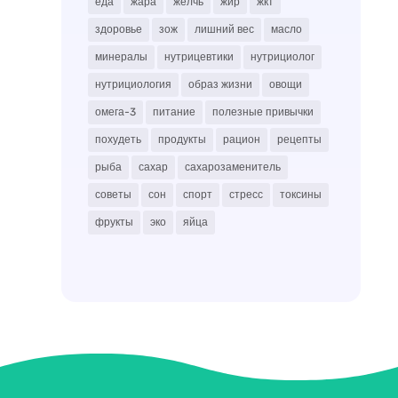
еда
жара
желчь
жир
жкт
здоровье
зож
лишний вес
масло
минералы
нутрицевтики
нутрициолог
нутрициология
образ жизни
овощи
омега-3
питание
полезные привычки
похудеть
продукты
рацион
рецепты
рыба
сахар
сахарозаменитель
советы
сон
спорт
стресс
токсины
фрукты
эко
яйца